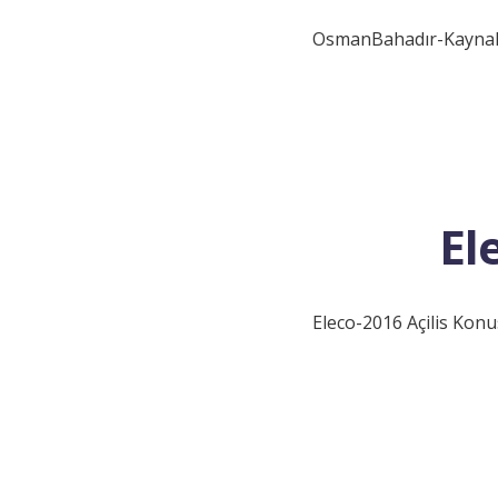
OsmanBahadır-KaynakE
El
Eleco-2016 Açilis Kon