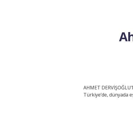
Ah
AHMET DERVİŞOĞLU’NU
Türkiye’de, dünyada eş