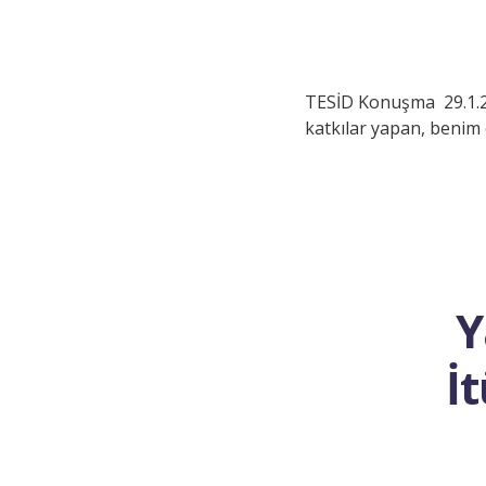
TESİD Konuşma 29.1.20
katkılar yapan, benim ç
Y
İ