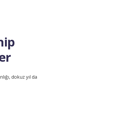
hip
er
ğı, dokuz yıl da