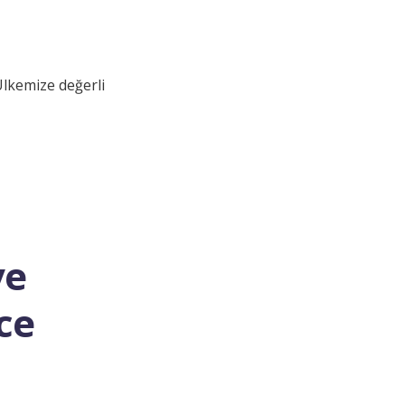
lkemize değerli
ve
ce