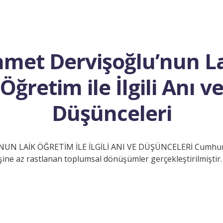
met Dervişoğlu’nun L
Öğretim ile İlgili Anı v
Düşünceleri
N LAİK ÖĞRETİM İLE İLGİLİ ANI VE DÜŞÜNCELERİ Cumhur
ine az rastlanan toplumsal dönüşümler gerçekleştirilmiştir.