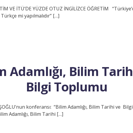
İM VE İTÜ’DE YÜZDE OTUZ İNGİLİZCE ÖĞRETİM “Türkiye’d
 Türkçe mi yapılmalıdır” […]
m Adamlığı, Bilim Tari
Bilgi Toplumu
ŞOĞLU‘nun konferansı: “Bilim Adamlığı, Bilim Tarihi ve Bilg
m Adamlığı, Bilim Tarihi […]