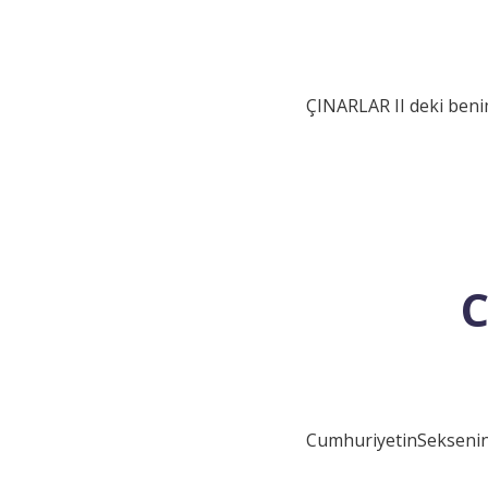
ÇINARLAR II deki benim
C
CumhuriyetinSekseninc