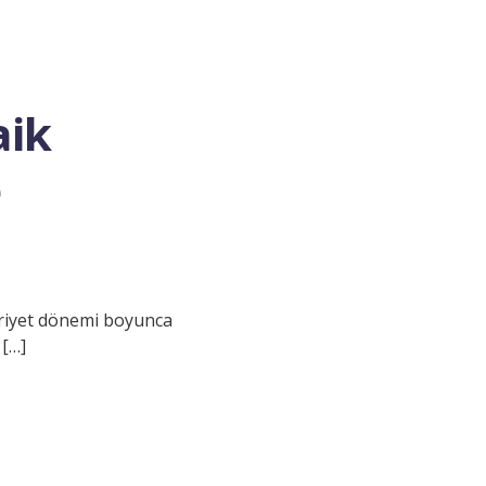
aik
e
iyet dönemi boyunca
 […]