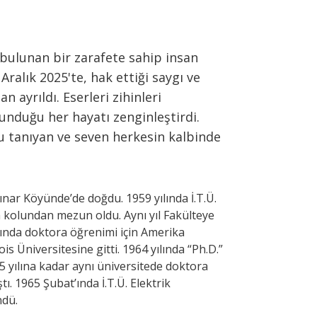
r bulunan bir zarafete sahip insan
ralık 2025'te, hak ettiği saygı ve
n ayrıldı. Eserleri zihinleri
dokunduğu her hayatı zenginleştirdi.
u tanıyan ve seven herkesin kalbinde
nar Köyünde’de doğdu. 1959 yılında İ.T.Ü.
m kolundan mezun oldu. Aynı yıl Fakülteye
ılında doktora öğrenimi için Amerika
nois Üniversitesine gitti. 1964 yılında “Ph.D.”
5 yılına kadar aynı üniversitede doktora
ştı. 1965 Şubat’ında İ.T.Ü. Elektrik
ndü.