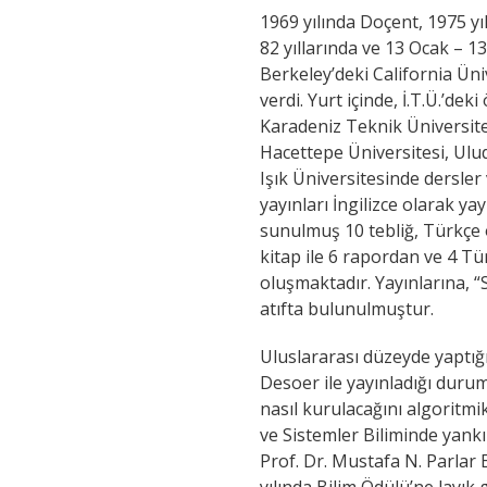
1969 yılında Doçent, 1975 yı
82 yıllarında ve 13 Ocak – 1
Berkeley’deki California Üni
verdi. Yurt içinde, İ.T.Ü.’dek
Karadeniz Teknik Üniversite
Hacettepe Üniversitesi, Ulud
Işık Üniversitesinde dersler 
yayınları İngilizce olarak ya
sunulmuş 10 tebliğ, Türkçe 
kitap ile 6 rapordan ve 4 T
oluşmaktadır. Yayınlarına, “
atıfta bulunulmuştur.
Uluslararası düzeyde yaptığı 
Desoer ile yayınladığı duru
nasıl kurulacağını algoritmi
ve Sistemler Biliminde yankı
Prof. Dr. Mustafa N. Parlar 