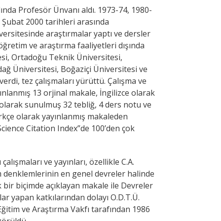
lında Profesör Ünvanı aldı. 1973-74, 1980-
3 Şubat 2000 tarihleri arasında
versitesinde araştırmalar yaptı ve dersler
i öğretim ve araştırma faaliyetleri dışında
si, Ortadoğu Teknik Üniversitesi,
ağ Üniversitesi, Boğaziçi Üniversitesi ve
verdi, tez çalışmaları yürüttü. Çalışma ve
yınlanmış 13 orjinal makale, İngilizce olarak
olarak sunulmuş 32 tebliğ, 4 ders notu ve
ürkçe olarak yayınlanmış makaleden
Science Citation Index”de 100’den çok
çalışmaları ve yayınları, özellikle C.A.
m denklemlerinin en genel devreler halinde
k bir biçimde açıklayan makale ile Devreler
lar yapan katkılarından dolayı O.D.T.Ü.
Eğitim ve Araştırma Vakfı tarafından 1986