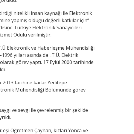
görüldü.
tirdiği nitelikli insan kaynağı ile Elektronik
mine yapmış olduğu değerli katkılar için”
isine Türkiye Elektronik Sanayicileri
zmet Ödülü verilmiştir.
İ.T.Ü Elektronik ve Haberleşme Mühendisliği
996 yılları asında da İ.T.Ü. Elektrik
olarak görev yaptı. 17 Eylül 2000 tarihinde
dı.
k 2013 tarihine kadar Yeditepe
lektronik Mühendisliği Bölümünde görev
 saygı ve sevgi ile çevrelenmiş bir şekilde
ıldı.
dı: eşi Öğretmen Çayhan, kızları Yonca ve