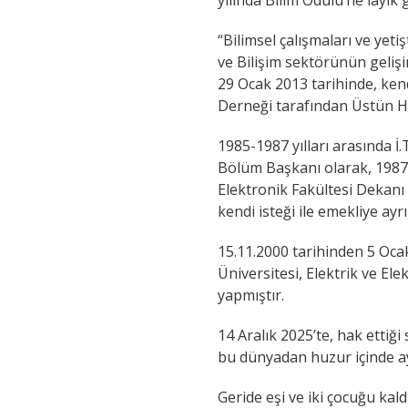
yılında Bilim Ödülü’ne layık 
“Bilimsel çalışmaları ve yetiş
ve Bilişim sektörünün gelişi
29 Ocak 2013 tarihinde, kend
Derneği tarafından Üstün Hi
1985-1987 yılları arasında 
Bölüm Başkanı olarak, 1987-1
Elektronik Fakültesi Dekanı 
kendi isteği ile emekliye ayrıl
15.11.2000 tarihinden 5 Oca
Üniversitesi, Elektrik ve E
yapmıştır.
14 Aralık 2025’te, hak ettiği
bu dünyadan huzur içinde ayr
Geride eşi ve iki çocuğu kal