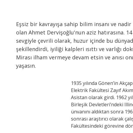
Eşsiz bir kavrayışa sahip bilim insanı ve nadi
olan Ahmet Dervişoğlu'nun aziz hatırasına. 14 A
sevgiyle çevrili olarak, huzur içinde bu dünyada
şekillendirdi, iyiliği kalpleri ısıttı ve varlığı 
Mirası ilham vermeye devam etsin ve anısı on
yaşasın.
1935 yılında Gönen’in Akçapı
Elektrik Fakültesi Zayıf Akı
Asistan olarak girdi. 1962 y
Birleşik Devletleri’ndeki Illi
ünvanını aldıktan sonra 196
sonrası araştırıcı olarak çalı
Fakültesindeki görevine dö