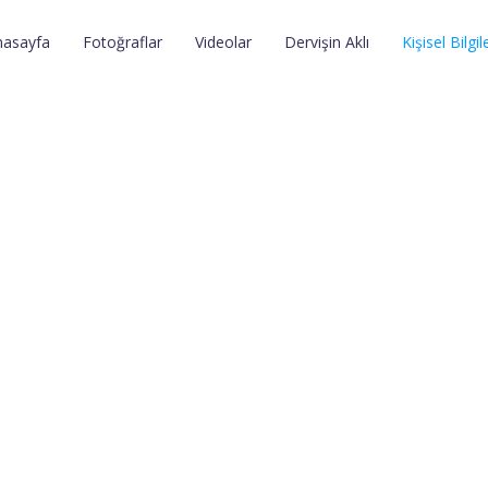
nasayfa
Fotoğraflar
Videolar
Dervişin Aklı
Kişisel Bilgil